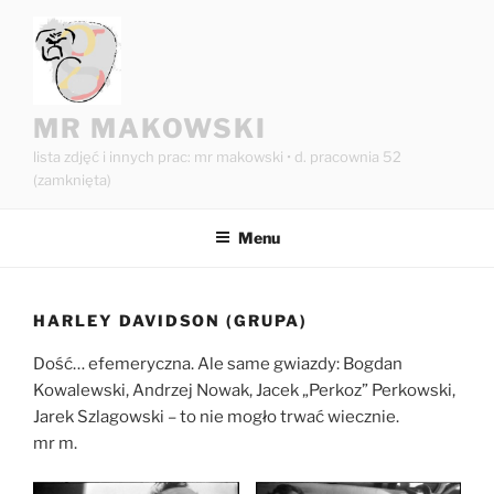
Przejdź
do
treści
MR MAKOWSKI
lista zdjęć i innych prac: mr makowski • d. pracownia 52
(zamknięta)
Menu
HARLEY DAVIDSON (GRUPA)
Dość… efemeryczna. Ale same gwiazdy: Bogdan
Kowalewski, Andrzej Nowak, Jacek „Perkoz” Perkowski,
Jarek Szlagowski – to nie mogło trwać wiecznie.
mr m.