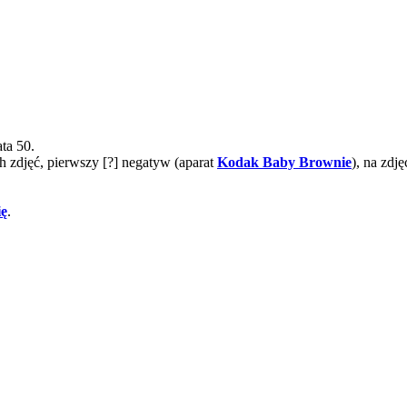
ta 50.
h zdjęć, pierwszy [?] negatyw (aparat
Kodak Baby Brownie
), na zdj
ię
.