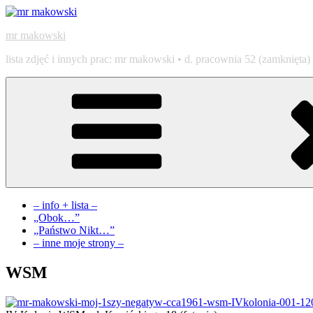
Przejdź
do
mr makowski
treści
lista zdjęć i innych prac: mr makowski • d. pracownia 52 (zamknięta)
– info + lista –
„Obok…”
„Państwo Nikt…”
– inne moje strony –
WSM