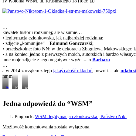
IV Kolonia WSM, ul. Krasińskiego 18 (foto: ja)
…
kawałek historii rodzinnej; ale w sumie…
• legitymacja członkowska, jak najbardziej rodzinna;
• zdjęcie „komunijne” –
Edmund Gonczarski
;
• przedszkolne: foto NN; w tle dekoracja Zbigniewa Makowskiego; la
• a na koniec: jedno z pierwszych moich, autorskich i bardzo własnyc
inne moje zdjęcie z tego negatywu: wyżej – to
Barbara
.
…
a w 2014 zacząłem z tego
jakąś całość układać
, powoli… ale
udało s
mr m.
Przedszkole
Komunia
jedno
moje
kolegi
z
(195…)
Sławka
mych
Jedna odpowiedź do “WSM”
pierwszych
zdjęć,
Kodak
Baby
Pingback:
WSM: legi­ty­ma­cja człon­kow­ska | Państwo Nikt
Brownie
(196…?)
Możliwość komentowania została wyłączona.